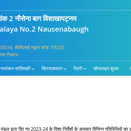
्रमांक 2 नौसेना बाग विशाखापट्नम
yalaya No.2 Nausenabaugh
: 100034, सीबीएसई स्कूल कोड: 59320
ायत्त निकाय
नामांकन सांख्यिकी
क्रियाकलाप
गैलरी
ऑनलाइन शुल्क
प
डल द्वारा दिए गए 2023-24 के दिशा-निर्देशों के अनुसार विभिन्न गतिविधियों का आय