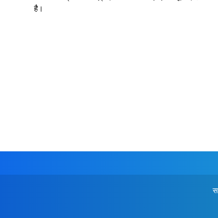
है।
स